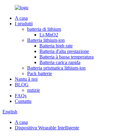
A casa
I prudutti
batteria di lithium
Li-MnO2
Batteria lithium-ion
Batteria high rate
Batteria d'alta prestazione
Batteria à bassa temperatura
Batteria carica rapida
Batteria prismatica lithium-ion
Pack batterie
Nantu à noi
BLOG
nutizie
FAQs
Cuntattu
English
A casa
Dispositivu Wearable Intelligente