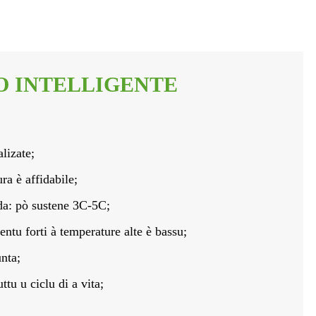
O INTELLIGENTE
alizate;
ra è affidabile;
ida: pò sustene 3C-5C;
entu forti à temperature alte è bassu;
unta;
ttu u ciclu di a vita;