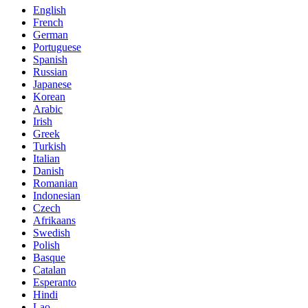
English
French
German
Portuguese
Spanish
Russian
Japanese
Korean
Arabic
Irish
Greek
Turkish
Italian
Danish
Romanian
Indonesian
Czech
Afrikaans
Swedish
Polish
Basque
Catalan
Esperanto
Hindi
Lao