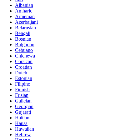
Albanian
Amharic
Armenian
Azerbaijani
Belarusian
Bengali
Bosnian
Bulgarian
Cebuano
Chichewa
Corsican
Croatian
Dutch
Estonian
Filipino
Finnish
Frisian
Galician
Georgian
Gujarati
Haitian
Hausa
Hawaiian
Hebrew