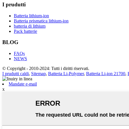
I prudutti
Batteria lithium-ion
Batteria prismatica lithium-ion
batteria di lithium
Pack batterie
BLOG
FAQs
NEWS
© Copyright - 2010-2024: Tutti i diritti riservati.
I prudutti caldi
,
Sitemap
,
Batteria Li-Polymer
,
Batteria Li-ion 21700
,
Mandate e-mail
x