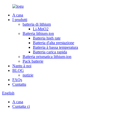
A casa
I prudutti
batteria di lithium
Li-MnO2
Batteria lithium-ion
Batteria high rate
Batteria d'alta prestazione
Batteria à bassa temperatura
Batteria carica rapida
Batteria prismatica lithium-ion
Pack batterie
Nantu à noi
BLOG
nutizie
FAQs
Cuntattu
English
A casa
Cuntatta ci