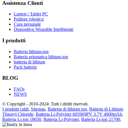
Assistenza Clienti
Laptop / Tablet PC
Pulitore roboticu
Cura persunale
Dispositivu Wearable Intelligente
I prudutti
Batteria lithium-ion
Batteria prismatica lithium-ion
batteria di lithium
Pack batterie
BLOG
FAQs
NEWS
© Copyright - 2010-2024: Tutti i diritti riservati.
I prudutti caldi
,
Sitemap
,
Batteria di lithium ion
,
Batteria di Lithium
Thionyl Chloride
,
Batteria Li-Polymer 605969PV 3.7V 4000mAh
,
Batteria Li-ion 18650
,
Batteria Li-Polymer
,
Batteria Li-ion 21700
,