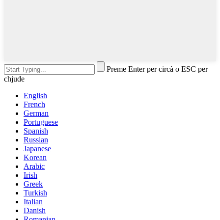
Preme Enter per circà o ESC per
chjude
English
French
German
Portuguese
Spanish
Russian
Japanese
Korean
Arabic
Irish
Greek
Turkish
Italian
Danish
Romanian